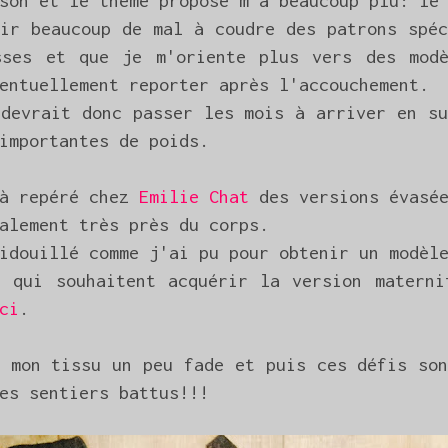
ison et le thème proposé m'a beaucoup plu: le
oir beaucoup de mal à coudre des patrons spéc
sses et que je m'oriente plus vers des mo
entuellement reporter après l'accouchement.
 devrait donc passer les mois à arriver en su
importantes de poids.
jà repéré chez
Emilie Chat
des versions évasée
alement très près du corps.
idouillé comme j'ai pu pour obtenir un modèl
s qui souhaitent acquérir la version materni
ci
.
s mon tissu un peu fade et puis ces défis son
es sentiers battus!!!