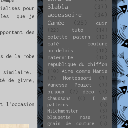
 temps.
Blabla
(37)
ialisés pour
accessoire
(34)
dèles que je
Caméo
(25)
cuir
(22)
tuto
(14)
pportant des
colette patern
(12)
café couture
bordelais
(10)
s de la robe
maternité
(10)
république du chiffon
(10)
Aime comme Marie
e similaire.
(7)
Montessori
(7)
té de givre,
Vanessa Pouzet
(7)
bijoux
(7)
déco
(7)
chaussons
(6)
I am
t l'occasion
patterns
(5)
Milchmonster
(5)
blousette rose
(5)
grain de couture
(5)