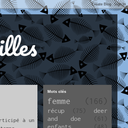
illes
Mots clés
femme
(166)
récup
(75)
deer
and doe
(61)
rticipé à un
enfants
(48)