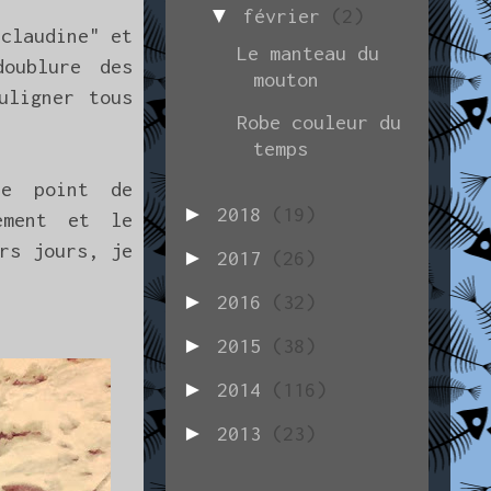
▼
février
(2)
 claudine" et
Le manteau du
oublure des
mouton
uligner tous
Robe couleur du
temps
le point de
►
2018
(19)
ement et le
rs jours, je
►
2017
(26)
►
2016
(32)
►
2015
(38)
►
2014
(116)
►
2013
(23)