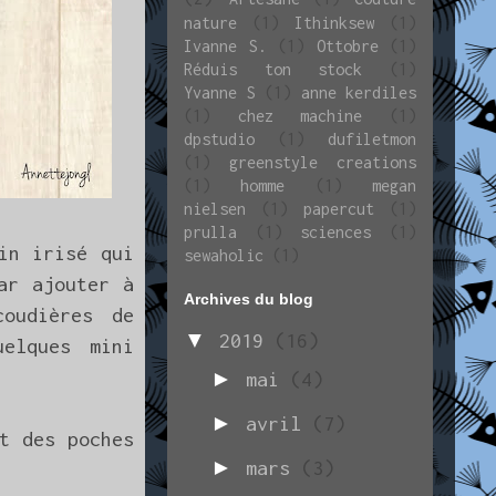
nature
(1)
Ithinksew
(1)
Ivanne S.
(1)
Ottobre
(1)
Réduis ton stock
(1)
Yvanne S
(1)
anne kerdiles
(1)
chez machine
(1)
dpstudio
(1)
dufiletmon
(1)
greenstyle creations
(1)
homme
(1)
megan
nielsen
(1)
papercut
(1)
prulla
(1)
sciences
(1)
in irisé qui
sewaholic
(1)
ar ajouter à
Archives du blog
oudières de
▼
2019
(16)
uelques mini
►
mai
(4)
►
avril
(7)
t des poches
►
mars
(3)