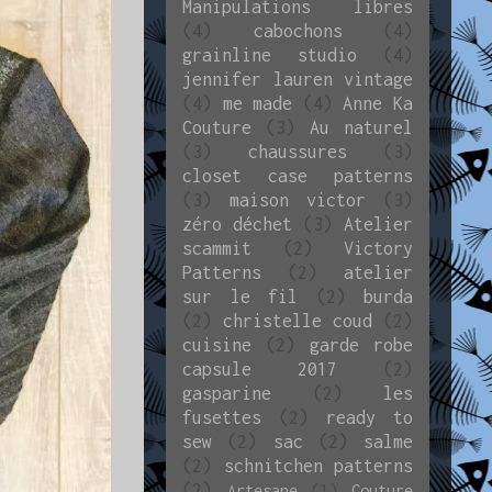
Manipulations libres
(4)
cabochons
(4)
grainline studio
(4)
jennifer lauren vintage
(4)
me made
(4)
Anne Ka
Couture
(3)
Au naturel
(3)
chaussures
(3)
closet case patterns
(3)
maison victor
(3)
zéro déchet
(3)
Atelier
scammit
(2)
Victory
Patterns
(2)
atelier
sur le fil
(2)
burda
(2)
christelle coud
(2)
cuisine
(2)
garde robe
capsule 2017
(2)
gasparine
(2)
les
fusettes
(2)
ready to
sew
(2)
sac
(2)
salme
(2)
schnitchen patterns
(2)
Artesane
(1)
Couture