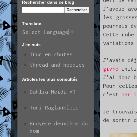
défi de sa
Rechercher dans ce blog
J'avoue av
les grosse
Translate
pourrais év
Select Language
▼
Cette robe
variations 
J'en suis
Truc en chutes
J'avais dé
thread and needles
givre
initi
J'ai donc b
Articles les plus consultés
Pour celle
Dahlia Heidi V1
c'est
par i
Toni Raglankleid
Je trouvai
de sortir d
Bruyère deuxième du
nom