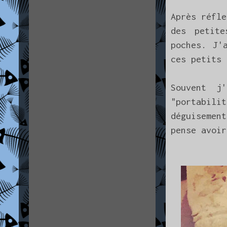
Après réfle
des petit
poches. J'
ces petits 
Souvent j
"portabil
déguisemen
pense avoir