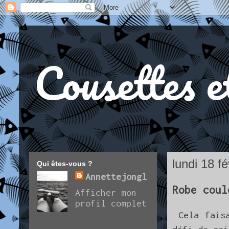
Cousettes e
lundi 18 f
Qui êtes-vous ?
Annettejongl
Robe coul
Afficher mon
profil complet
Cela faisa